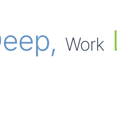
eep,
Work